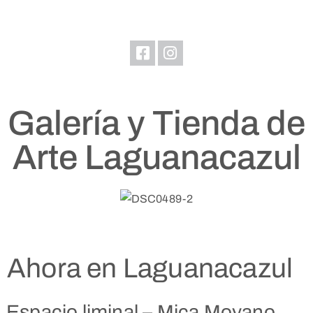
Inicio
Gestiones
Externas
Galería y Tienda de
Muestras
Acciones
Arte Laguanacazul
Prensa
Patrimonio
Nosotros
Ahora en Laguanacazul
Espacio liminal – Mica Moyano,